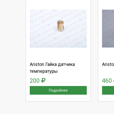
Выберите количество:
Вы
Продолжить
Отмена
П
Ariston Гайка датчика
Arist
температуры
200
460
Подробнее