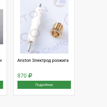
Выберите количество:
Продолжить
Отмена
и
Ariston Электрод розжига
870
Подробнее