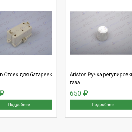
берите количество:
Выберите количество:
родолжить
Отмена
Продолжить
Отмена
on Отсек для батареек
Ariston Ручка регулировк
газа
650
Подробнее
Подробнее