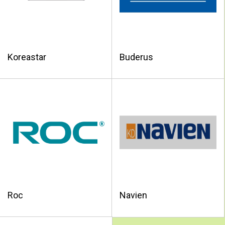
Koreastar
Buderus
Roc
Navien