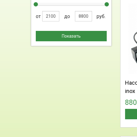
от
до
руб.
Показать
Насо
inox
88