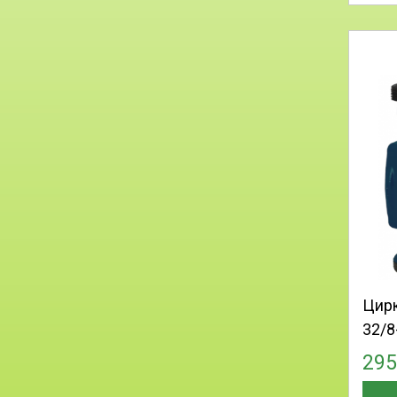
Цир
32/8
29