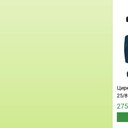
Цир
25/8
27