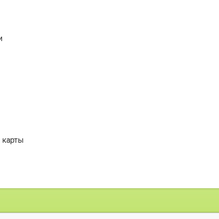
и
 карты