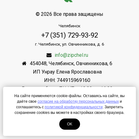
© 2026 Все права защищены
Челябинск
+7 (351) 729-93-92
г. Челябинск, ул. Овчинникова, д. 6
info@zipchel.ru
454048
,
Челябинск
,
Овчинникова, 6
ИП Унрау Елена Ярославовна
ИНН: 744915969160
Режим работы: ПН-ЧТ: с 10.00 до 16.00
На сайте применяются cookie-файлы. Оставаясь на сайте, вы
ПТ.: с 10.00 до 16.00
даёте свое
согласие на обработку персональных данных
и
СБ,ВС: ВЫХОДНОЙ
соглашаетесь с
политикой конфиденциальности
. Запретить
сохранение cookies вы можете в настройках своего браузера.
Создание сайта
—
ЛегионА
OK