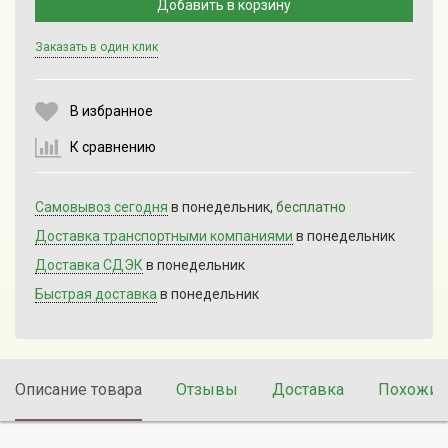
Добавить в корзину
Заказать в один клик
Выберите количество:
В избранное
К сравнению
Продолжить
Отмена
Самовывоз сегодня
в понедельник,
бесплатно
Доставка транспортными компаниями
в понедельник
Доставка СДЭК
в понедельник
Быстрая доставка
в понедельник
Описание товара
Отзывы
Доставка
Похожие