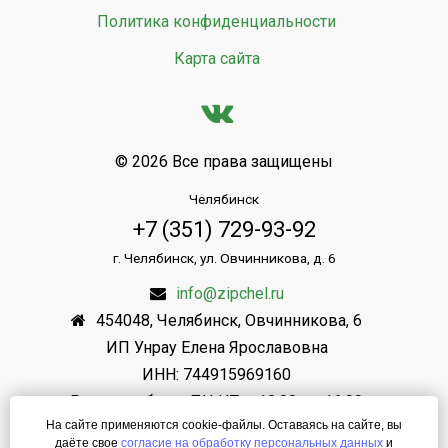
Политика конфиденциальности
Карта сайта
© 2026 Все права защищены
Челябинск
+7 (351) 729-93-92
г. Челябинск, ул. Овчинникова, д. 6
info@zipchel.ru
454048
,
Челябинск
,
Овчинникова, 6
ИП Унрау Елена Ярославовна
ИНН: 744915969160
Режим работы: ПН-ЧТ: с 10.00 до 16.00
На сайте применяются cookie-файлы. Оставаясь на сайте, вы
ПТ.: с 10.00 до 16.00
даёте свое
согласие на обработку персональных данных
и