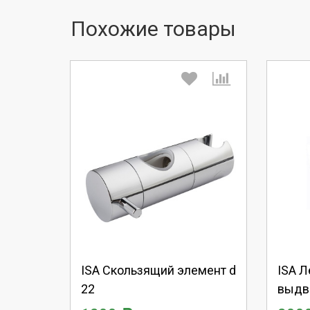
Похожие товары
Выберите количество:
Вы
Продолжить
Отмена
П
ISA Скользящий элемент d
ISA Л
22
выдв