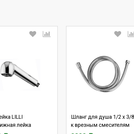
берите количество:
Выберите количество:
родолжить
Отмена
Продолжить
Отмена
ейка LILLI
Шланг для душа 1/2 х 3/
ижная лейка
к врезным смесителям