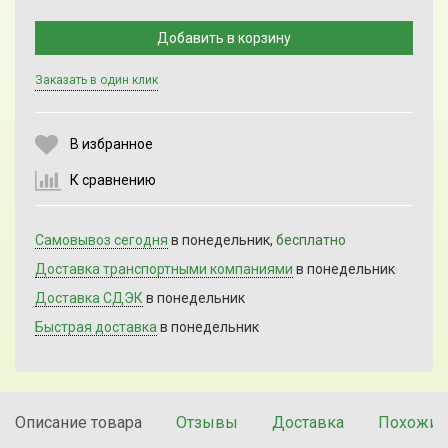
Добавить в корзину
Заказать в один клик
Выберите количество:
В избранное
К сравнению
Продолжить
Отмена
Самовывоз сегодня
в понедельник,
бесплатно
Доставка транспортными компаниями
в понедельник
Доставка СДЭК
в понедельник
Быстрая доставка
в понедельник
Описание товара
Отзывы
Доставка
Похожие