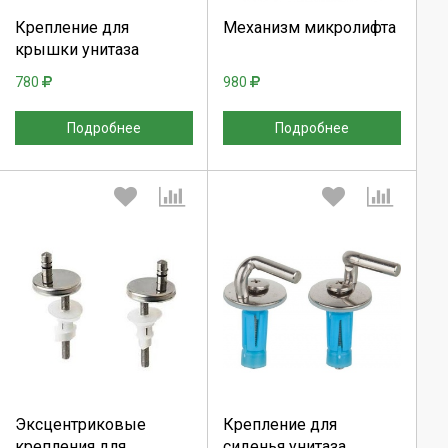
Продолжить
Продолжить
Крепление для
Механизм микролифта
крышки унитаза
Отмена
Отмена
780
980
Подробнее
Подробнее
Выберите количество:
Выберите количество:
Эксцентриковые
Крепление для
Продолжить
Продолжить
крепления для
сиденья унитаза