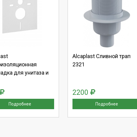
берите количество:
Выберите количество:
родолжить
Отмена
Продолжить
Отмена
last
Alcaplast Сливной трап
оизоляционная
2321
адка для унитаза и
2200
Подробнее
Подробнее