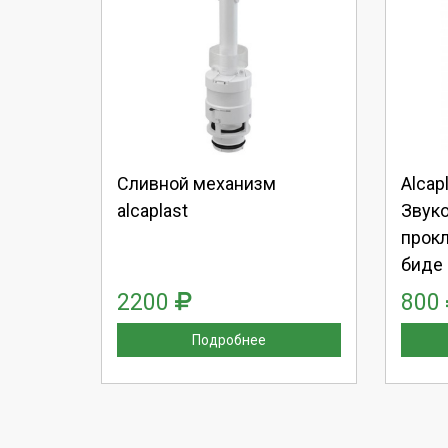
Выберите количество:
Вы
Продолжить
Отмена
П
Сливной механизм
Alcap
alcaplast
Звук
прокл
биде
2200
800
Подробнее