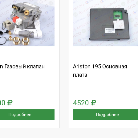
берите количество:
Выберите количество:
родолжить
Отмена
Продолжить
Отмена
on Газовый клапан
Ariston 195 Основная
плата
00
4520
Подробнее
Подробнее