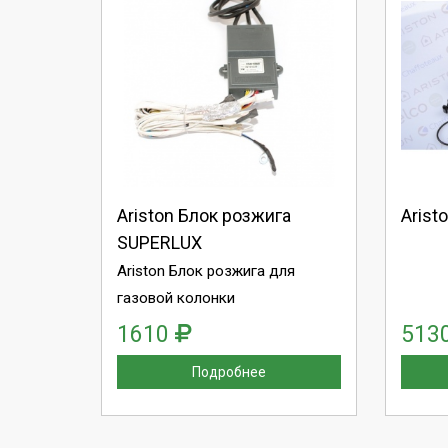
Выберите количество:
Вы
Продолжить
Отмена
П
Ariston Блок розжига
Arist
SUPERLUX
Ariston Блок розжига для
газовой колонки
1610
513
Подробнее